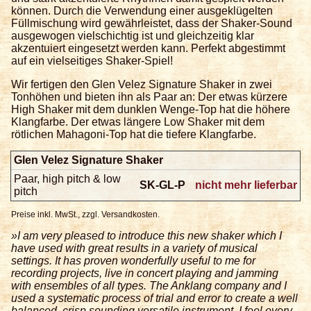
können. Durch die Verwendung einer ausgeklügelten
Füllmischung wird gewährleistet, dass der Shaker-Sound
ausgewogen vielschichtig ist und gleichzeitig klar
akzentuiert eingesetzt werden kann. Perfekt abgestimmt
auf ein vielseitiges Shaker-Spiel!
Wir fertigen den Glen Velez Signature Shaker in zwei
Tonhöhen und bieten ihn als Paar an: Der etwas kürzere
High Shaker mit dem dunklen Wenge-Top hat die höhere
Klangfarbe. Der etwas längere Low Shaker mit dem
rötlichen Mahagoni-Top hat die tiefere Klangfarbe.
Glen Velez Signature Shaker
Paar, high pitch & low
SK-GL-P
nicht mehr lieferbar
pitch
Preise inkl. MwSt., zzgl. Versandkosten.
»I am very pleased to introduce this new shaker which I
have used with great results in a variety of musical
settings. It has proven wonderfully useful to me for
recording projects, live in concert playing and jamming
with ensembles of all types. The Anklang company and I
used a systematic process of trial and error to create a well
balanced, crisp sounding versatile instrument. I feel every